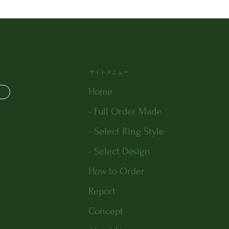
サイトメニュー
Home
- Full Order Made
- Select Ring Style
- Select Design
How to Order
Report
Concept