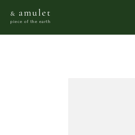
amulet
&
piece of the earth