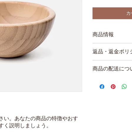
カ
商品情報
商品の詳細を入力し
返品・返金ポリ
明に加え、商品の特
しましょう。
返品・返金規約を入
商品の配送につ
だけなかった場合の
ましょう。規約の内
配送地域、料金、所
頼を獲得し、安心し
する情報を入力して
とで、お客様の信頼
ただけます。
さい。あなたの商品の特徴やおす
すく説明しましょう。