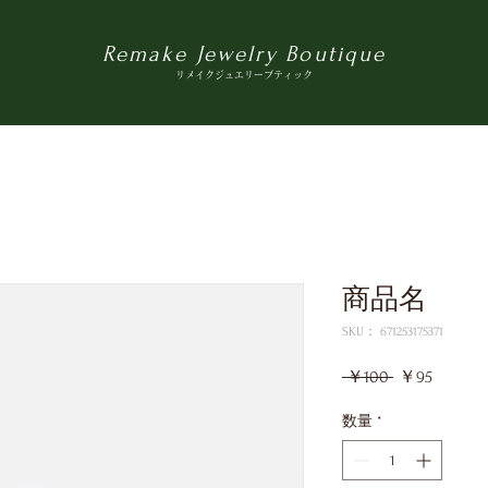
Remake Jewelry Boutique
リメイクジュエリーブティック
商品名
SKU： 671253175371
通
セ
 ￥100 
￥95
常
ー
価
ル
数量
*
格
価
格